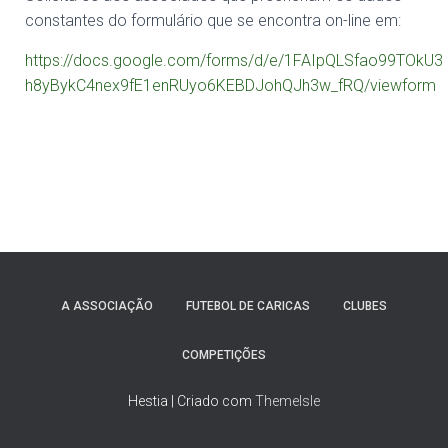
constantes do formulário que se encontra on-line em:
https://docs.google.com/forms/d/e/1FAIpQLSfao99TOkU3
h8yBykC4nex9fE1enRUyo6KEBDJohQJh3w_fRQ/viewform
A ASSOCIAÇÃO
FUTEBOL DE CARICAS
CLUBES
COMPETIÇÕES
Hestia | Criado com
ThemeIsle