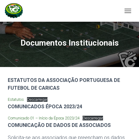
A
L
T
E
R
Documentos Institucionais
N
A
R
A
N
A
ESTATUTOS DA ASSOCIAÇÃO PORTUGUESA DE
V
E
FUTEBOL DE CARICAS
G
A
Estatutos
Descarregar
Ç
COMUNICADOS ÉPOCA 2023/24
Ã
O
Comunicado 01 – Início da Época 2023/24
Descarregar
COMUNICAÇÃO DE DADOS DE ASSOCIADOS
Solicita-se aos associados que preencham os dados