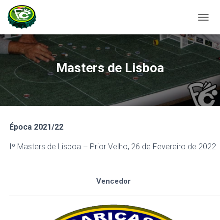
A
L
T
E
R
Masters de Lisboa
N
A
R
A
N
A
Época 2021/22
V
E
Iº Masters de Lisboa – Prior Velho, 26 de Fevereiro de 2022
G
A
Ç
Ã
Vencedor
O