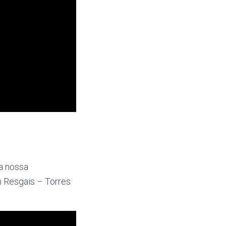
a nossa
m Resgais – Torres