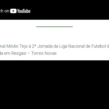
al Médio Tejo à 2ª Jornada da Liga Nacional de Futebol 
da em Resgais – Torres Novas