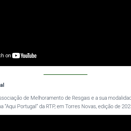
al
ssociação de Melhoramento de Resgais e a sua modalidad
a “Aqui Portugal” da RTP, em Torres Novas, edição de 202