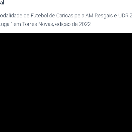
al
dalidade de Futebol de Caricas pela AM Resgais e UDR Z
tugal” em Torres Novas, edição de 2022.