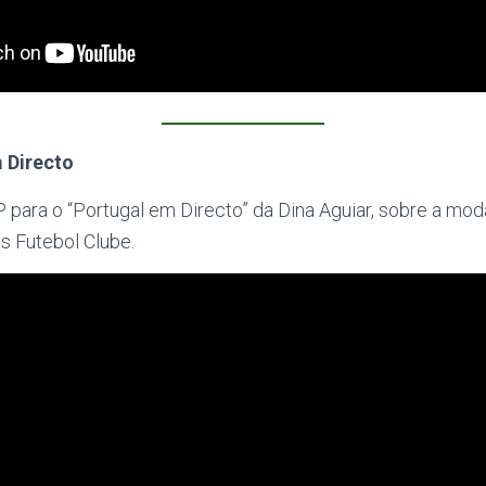
 Directo
para o “Portugal em Directo” da Dina Aguiar, sobre a mod
is Futebol Clube.