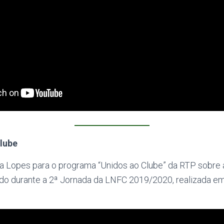
lube
 Lopes para o programa “Unidos ao Clube” da RTP sobre 
ado durante a 2ª Jornada da LNFC 2019/2020, realizada e