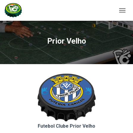
A
L
T
E
R
Prior Velho
N
A
R
A
N
A
V
E
G
A
Ç
Ã
O
Futebol Clube Prior Velho