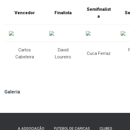
Semifinalist
Vencedor
Finalista
Se
a
Carlos
David
Cuca Ferraz
Cabeleira
Loureiro
Galeria
:
A ASSOCIAÇÃO
FUTEBOL DE CARICAS
CLUBES