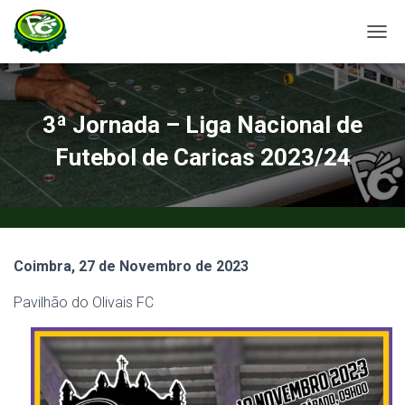
A
L
T
E
R
3ª Jornada – Liga Nacional de
N
A
Futebol de Caricas 2023/24
R
A
N
A
V
E
Coimbra, 27 de Novembro de 2023
G
A
Pavilhão do Olivais FC
Ç
Ã
O