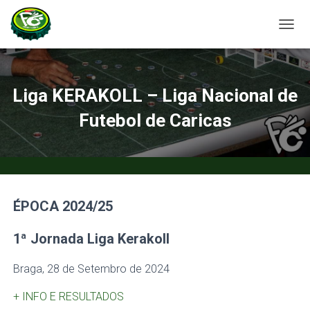
A
L
T
E
R
Liga KERAKOLL – Liga Nacional de
N
A
Futebol de Caricas
R
A
N
A
V
E
ÉPOCA 2024/25
G
A
Ç
1ª Jornada Liga Kerakoll
Ã
O
Braga, 28 de Setembro de 2024
+ INFO E RESULTADOS