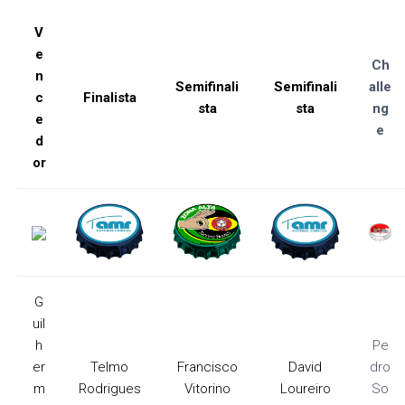
V
e
Ch
n
Semifinali
Semifinali
alle
c
Finalista
sta
sta
ng
e
e
d
or
G
uil
h
Pe
er
Telmo
Francisco
David
dro
m
Rodrigues
Vitorino
Loureiro
So