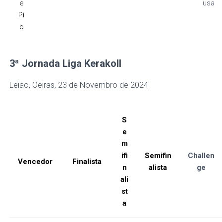
e
usa
Pi
o
3ª Jornada
Liga Kerakoll
Leião, Oeiras, 23 de Novembro de 2024
S
e
m
ifi
Semifin
Challen
Vencedor
Finalista
n
alista
ge
ali
st
a