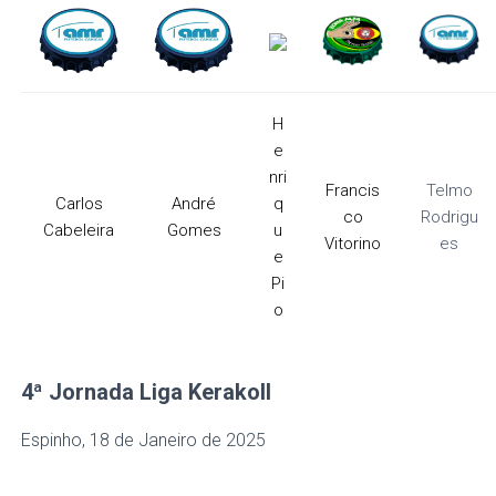
H
e
nri
Francis
Telmo
Carlos
André
q
co
Rodrigu
Cabeleira
Gomes
u
Vitorino
es
e
Pi
o
4ª Jornada
Liga Kerakoll
Espinho, 18 de Janeiro de 2025