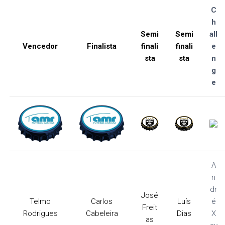
C
h
Semi
Semi
all
Vencedor
Finalista
finali
finali
e
sta
sta
n
g
e
A
n
dr
José
Telmo
Carlos
Luís
é
Freit
Rodrigues
Cabeleira
Dias
X
as