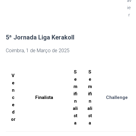
av
ie
r
5ª Jornada
Liga Kerakoll
Coimbra, 1 de Março de 2025
S
S
V
e
e
e
m
m
n
ifi
ifi
c
Finalista
Challenge
n
n
e
ali
ali
d
st
st
or
a
a