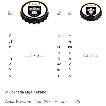
G
A
H
uil
n
e
h
dr
nri
er
é
q
José Freitas
Luís Dias
m
X
u
e
av
e
Pi
ie
Pi
o
r
o
6ª Jornada
Liga Kerakoll
Venda Nova, Amadora, 29 de Março de 2025