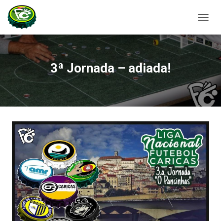
A
L
T
E
R
3ª Jornada – adiada!
N
A
R
A
N
A
V
E
G
A
Ç
Ã
O