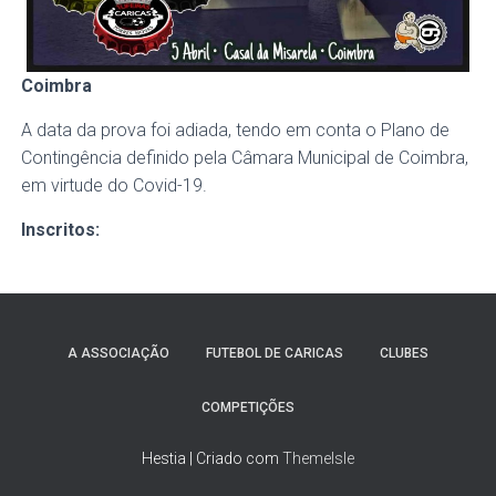
Coimbra
A data da prova foi adiada, tendo em conta o Plano de
Contingência definido pela Câmara Municipal de Coimbra,
em virtude do Covid-19.
Inscritos:
A ASSOCIAÇÃO
FUTEBOL DE CARICAS
CLUBES
COMPETIÇÕES
Hestia | Criado com
ThemeIsle