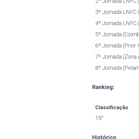
2ª Jornada LNFC 
3ª Jornada LNFC 
4ª Jornada LNFC 
5ª Jornada (Coimb
6ª Jornada (Prior 
7ª Jornada (Zona 
8ª Jornada (Pela
Ranking:
Classificação
19°
Histórico
: