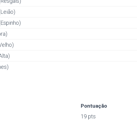
(Resgais)
(Leião)
(Espinho)
ra)
Velho)
Alta)
mes)
Pontuação
19 pts