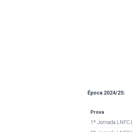
Época 20
24/25
:
Prova
1ª Jornada LNFC (