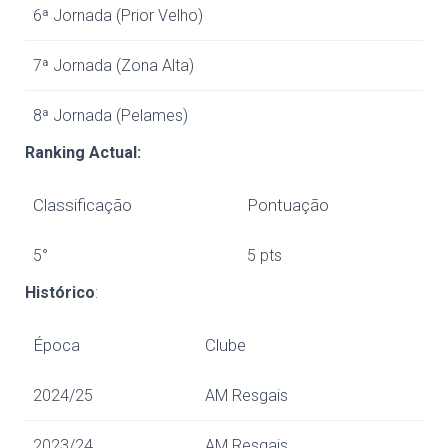
6ª Jornada (Prior Velho)
7ª Jornada (Zona Alta)
8ª Jornada (Pelames)
Ranking Actual:
Classificação
Pontuação
5°
5 pts
Histórico
:
Época
Clube
2024/25
AM Resgais
2023/24
AM Resgais