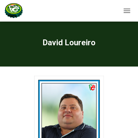
A
L
T
E
R
David Loureiro
N
A
R
A
N
A
V
E
G
A
Ç
Ã
O