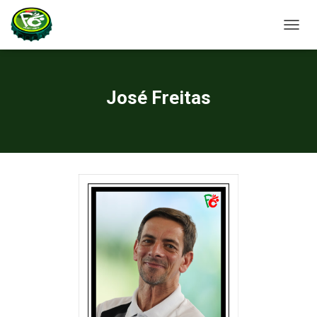
A
L
T
E
R
José Freitas
N
A
R
A
N
A
V
E
G
A
Ç
Ã
O