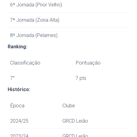
6ª Jornada (Prior Velho)
7ª Jornada (Zona Alta)
8ª Jornada (Pelames)
Ranking:
Classificação
Pontuação
7°
7 pts
Histórico:
Época
Clube
2024/25
GRCD Leião
2023/24
GRCD Leião