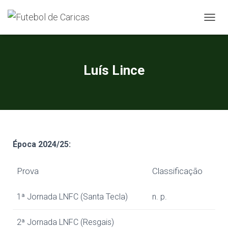
A
L
T
E
R
Luís Lince
N
A
R
A
N
A
V
E
Época 20
24/25
:
G
A
Prova
Classificação
Ç
Ã
O
1ª Jornada LNFC (Santa Tecla)
n. p.
2ª Jornada LNFC (Resgais)