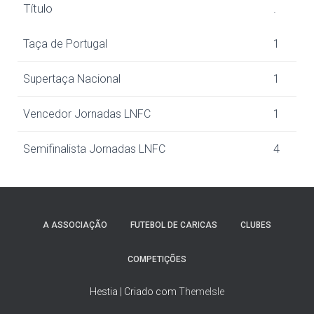
Título
.
Taça de Portugal
1
Supertaça Nacional
1
Vencedor Jornadas LNFC
1
Semifinalista Jornadas LNFC
4
A ASSOCIAÇÃO
FUTEBOL DE CARICAS
CLUBES
COMPETIÇÕES
Hestia | Criado com
ThemeIsle