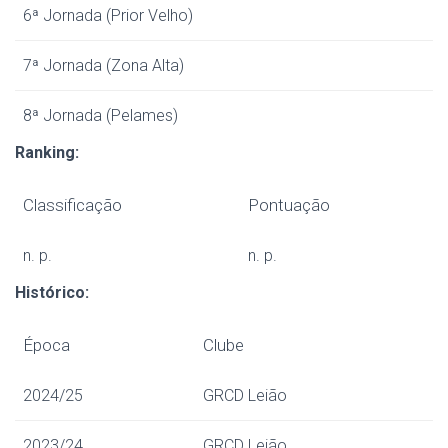
6ª Jornada (Prior Velho)
7ª Jornada (Zona Alta)
8ª Jornada (Pelames)
Ranking:
Classificação
Pontuação
n. p.
n. p.
Histórico:
Época
Clube
2024/25
GRCD Leião
2023/24
GRCD Leião