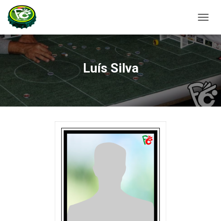
A
L
T
E
R
Luís Silva
N
A
R
A
N
A
V
E
G
A
Ç
Ã
O