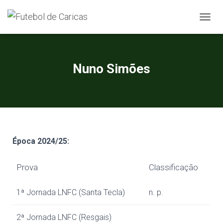
A
L
T
E
R
Nuno Simões
N
A
R
A
N
A
V
E
Época 20
24/25
:
G
A
Prova
Classificação
Ç
Ã
O
1ª Jornada LNFC (Santa Tecla)
n. p.
2ª Jornada LNFC (Resgais)