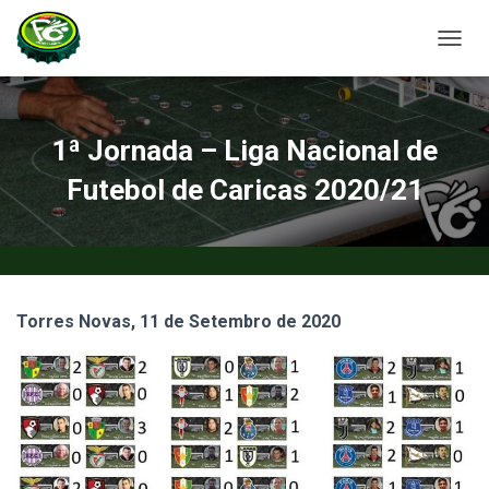
A
L
T
E
R
1ª Jornada – Liga Nacional de
N
A
Futebol de Caricas 2020/21
R
A
N
A
V
E
Torres Novas, 11 de Setembro de 2020
G
A
Ç
Ã
O