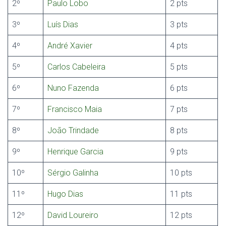
2º
Paulo Lobo
2 pts
3º
Luís Dias
3 pts
4º
André Xavier
4 pts
5º
Carlos Cabeleira
5 pts
6º
Nuno Fazenda
6 pts
7º
Francisco Maia
7 pts
8º
João Trindade
8 pts
9º
Henrique Garcia
9 pts
10º
Sérgio Galinha
10 pts
11º
Hugo Dias
11 pts
12º
David Loureiro
12 pts