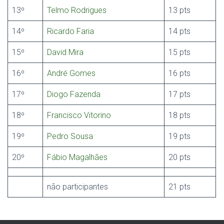
13º
Telmo Rodrigues
13 pts
14º
Ricardo Faria
14 pts
15º
David Mira
15 pts
16º
André Gomes
16 pts
17º
Diogo Fazenda
17 pts
18º
Francisco Vitorino
18 pts
19º
Pedro Sousa
19 pts
20º
Fábio Magalhães
20 pts
não participantes
21 pts